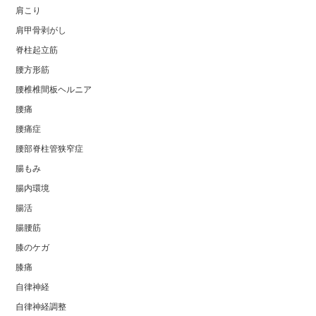
肩こり
肩甲骨剥がし
脊柱起立筋
腰方形筋
腰椎椎間板ヘルニア
腰痛
腰痛症
腰部脊柱管狭窄症
腸もみ
腸内環境
腸活
腸腰筋
膝のケガ
膝痛
自律神経
自律神経調整