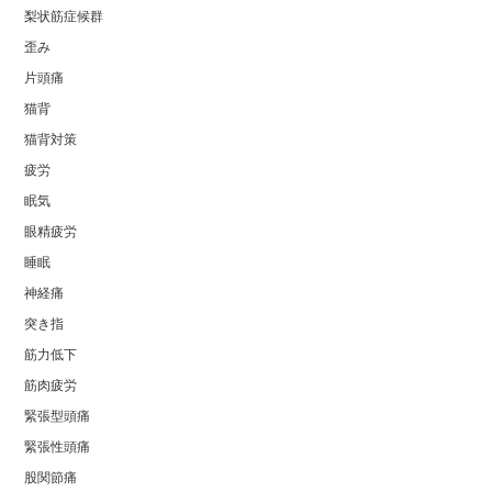
梨状筋症候群
歪み
片頭痛
猫背
猫背対策
疲労
眠気
眼精疲労
睡眠
神経痛
突き指
筋力低下
筋肉疲労
緊張型頭痛
緊張性頭痛
股関節痛