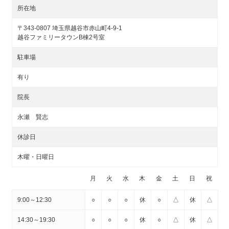
所在地
〒343-0807 埼玉県越谷市赤山町4-9-1
越谷ファミリータウンB棟2号室
駐車場
有り
院長
永瀬 賢志
休診日
木曜・日曜日
月
火
水
木
金
土
日
祝
9:00～12:30
○
○
○
休
○
△
休
△
14:30～19:30
○
○
○
休
○
△
休
△