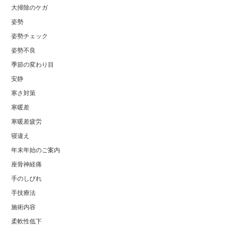
大掃除のケガ
姿勢
姿勢チェック
姿勢不良
季節の変わり目
安静
寒さ対策
寒暖差
寒暖差疲労
寝違え
年末年始のご案内
座骨神経痛
手のしびれ
手技療法
施術内容
柔軟性低下