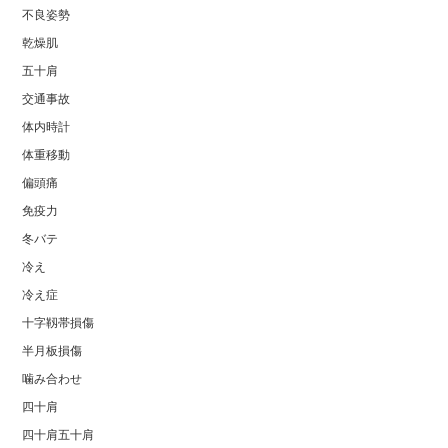
不良姿勢
乾燥肌
五十肩
交通事故
体内時計
体重移動
偏頭痛
免疫力
冬バテ
冷え
冷え症
十字靱帯損傷
半月板損傷
噛み合わせ
四十肩
四十肩五十肩