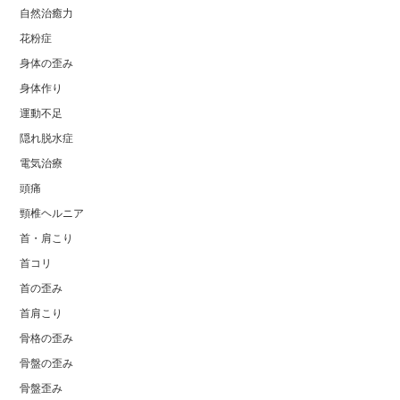
自然治癒力
花粉症
身体の歪み
身体作り
運動不足
隠れ脱水症
電気治療
頭痛
頸椎ヘルニア
首・肩こり
首コリ
首の歪み
首肩こり
骨格の歪み
骨盤の歪み
骨盤歪み