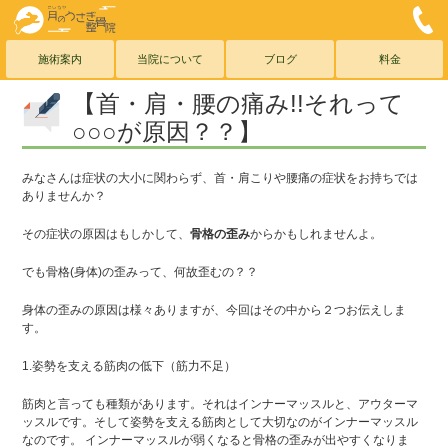
こしがや月のうさぎ整骨院
0
メールでのお問合わせこちら
お気軽にご連絡ください
施術案内
当院について
ブログ
料金
【首・肩・腰の痛み!!それって
○○○が原因？？】
みなさんは症状の大小に関わらず、首・肩こりや腰痛の症状をお持ちでは
ありませんか？
その症状の原因はもしかして、
骨格の歪み
からかもしれませんよ。
でも骨格(身体)の歪みって、何故歪むの？？
身体の歪みの原因は様々ありますが、今回はその中から２つお伝えしま
す。
1.姿勢を支える筋肉の低下（筋力不足）
筋肉と言っても種類があります。それはインナーマッスルと、アウターマ
ッスルです。そして姿勢を支える筋肉として大切なのがインナーマッスル
なのです。 インナーマッスルが弱くなると骨格の歪みが出やすくなりま