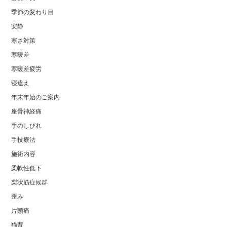
季節の変わり目
安静
寒さ対策
寒暖差
寒暖差疲労
寝違え
年末年始のご案内
座骨神経痛
手のしびれ
手技療法
施術内容
柔軟性低下
梨状筋症候群
歪み
片頭痛
猫背