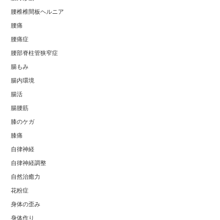
腰椎椎間板ヘルニア
腰痛
腰痛症
腰部脊柱管狭窄症
腸もみ
腸内環境
腸活
腸腰筋
膝のケガ
膝痛
自律神経
自律神経調整
自然治癒力
花粉症
身体の歪み
身体作り