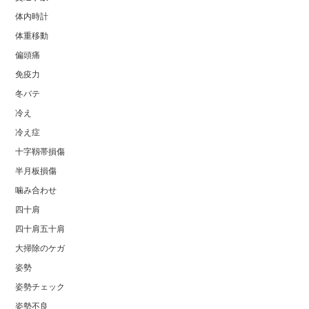
体内時計
体重移動
偏頭痛
免疫力
冬バテ
冷え
冷え症
十字靱帯損傷
半月板損傷
噛み合わせ
四十肩
四十肩五十肩
大掃除のケガ
姿勢
姿勢チェック
姿勢不良