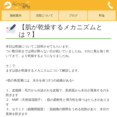
こしがや月のうさぎ整骨院
0
メールでのお問合わせこちら
お気軽にご連絡ください
施術案内
当院について
ブログ
料金
【肌が乾燥するメカニズムと
は？】
本日は乾燥についてご説明させてもらいます。
つい数日前までは雨が降らない日が続いていましたね。それに風も強く吹
いてきて、より乾燥するようになりましたね。
そこで、、、
まずは肌が乾燥するメカニズムについて解説します。
<肌の角質層には、水分を保つ3つの組織がある>
１、皮脂膜：毛穴から分泌される皮脂で、肌表面から水分が蒸発するのを
防ぎます
２、NMF（天然保湿因子）：肌の柔軟性と弾力性を保つはたらきがありま
す
３、セラミド（細胞間脂質）：肌細胞の隙間をうめる役割があり、水分の
蒸発を防ぎます