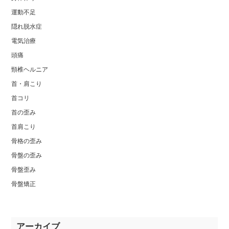
運動不足
隠れ脱水症
電気治療
頭痛
頸椎ヘルニア
首・肩こり
首コリ
首の歪み
首肩こり
骨格の歪み
骨盤の歪み
骨盤歪み
骨盤矯正
アーカイブ