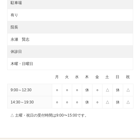
駐車場
有り
院長
永瀬 賢志
休診日
木曜・日曜日
月
火
水
木
金
土
日
祝
9:00～12:30
○
○
○
休
○
△
休
△
14:30～19:30
○
○
○
休
○
△
休
△
△ 土曜・祝日の受付時間は9:00〜15:00です。