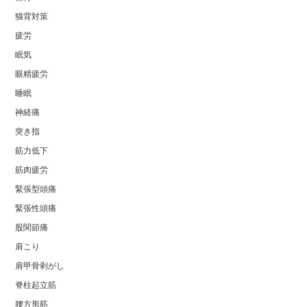
猫背対策
疲労
眠気
眼精疲労
睡眠
神経痛
突き指
筋力低下
筋肉疲労
緊張型頭痛
緊張性頭痛
股関節痛
肩こり
肩甲骨剥がし
脊柱起立筋
腰方形筋