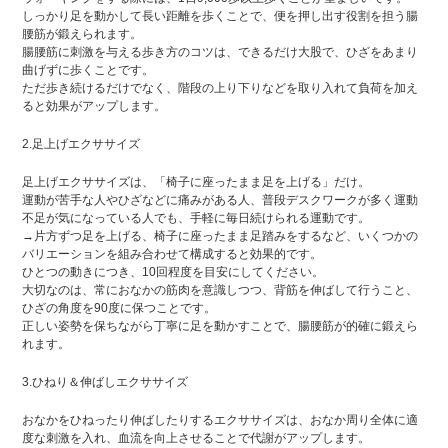
しっかり足を動かして長い距離を歩くことで、便を押し出す役割を担う腸
腰筋が鍛えられます。
腸腰筋に刺激を与える歩き方のコツは、できるだけ大股で、ひざをあまり
曲げずに歩くことです。
ただ歩き続けるだけでなく、階段の上り下りなどを取り入れて負荷を加え
ると効果がアップします。
2.足上げエクササイズ
足上げエクササイズは、「椅子に座ったまま足を上げる」だけ。
運動が苦手な人やひざなどに痛みがある人、普段デスクワークが多く運動
不足が気になっている人でも、手軽に毎日続けられる運動です。
→片方ずつ足を上げる、椅子に座ったまま足踏みをするなど、いくつかの
バリエーションを組み合わせて構成すると効果的です。
ひとつの動きにつき、10回程度を目安にしてください。
大切なのは、常におなかの筋肉を意識しつつ、背筋を伸ばして行うこと、
ひざの角度を90度に保つことです。
正しい姿勢を保ちながら丁寧に足を動かすことで、腸腰筋が的確に鍛えら
れます。
3.ひねり＆伸ばしエクササイズ
おなかをひねったり伸ばしたりするエクササイズは、おなか周り全体に適
度な刺激を入れ、血流を向上させることで代謝がアップします。