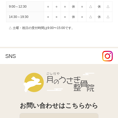
9:00～12:30
○
○
○
休
○
△
休
△
14:30～19:30
○
○
○
休
○
△
休
△
△ 土曜・祝日の受付時間は9:00〜15:00です。
SNS
こしがや月
お問い合わせはこちらから