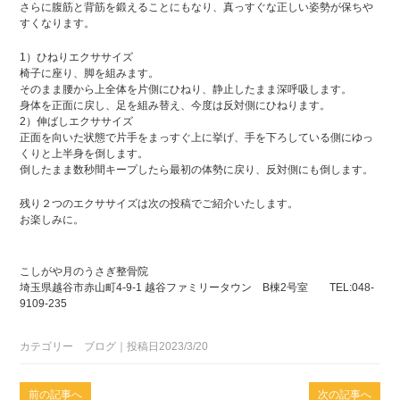
さらに腹筋と背筋を鍛えることにもなり、真っすぐな正しい姿勢が保ちや
すくなります。
1）ひねりエクササイズ
椅子に座り、脚を組みます。
そのまま腰から上全体を片側にひねり、静止したまま深呼吸します。
身体を正面に戻し、足を組み替え、今度は反対側にひねります。
2）伸ばしエクササイズ
正面を向いた状態で片手をまっすぐ上に挙げ、手を下ろしている側にゆっ
くりと上半身を倒します。
倒したまま数秒間キープしたら最初の体勢に戻り、反対側にも倒します。
残り２つのエクササイズは次の投稿でご紹介いたします。
お楽しみに。
こしがや月のうさぎ整骨院
埼玉県越谷市赤山町4-9-1 越谷ファミリータウン B棟2号室 TEL:048-
9109-235
カテゴリー ブログ｜投稿日2023/3/20
前の記事へ
次の記事へ