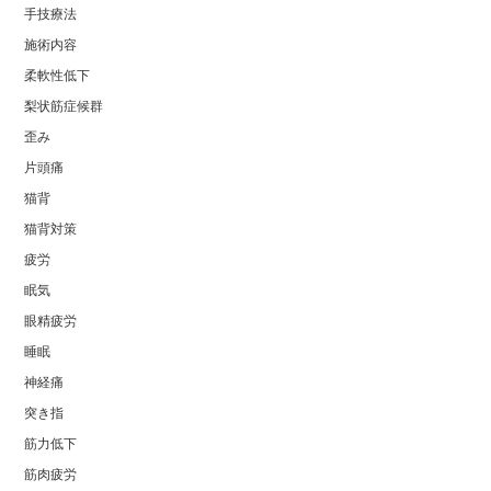
手技療法
施術内容
柔軟性低下
梨状筋症候群
歪み
片頭痛
猫背
猫背対策
疲労
眠気
眼精疲労
睡眠
神経痛
突き指
筋力低下
筋肉疲労