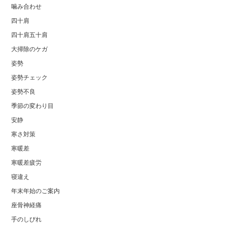
噛み合わせ
四十肩
四十肩五十肩
大掃除のケガ
姿勢
姿勢チェック
姿勢不良
季節の変わり目
安静
寒さ対策
寒暖差
寒暖差疲労
寝違え
年末年始のご案内
座骨神経痛
手のしびれ