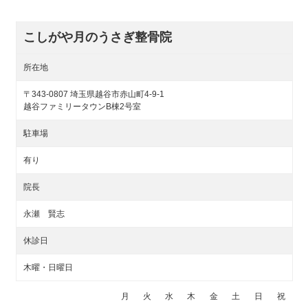
こしがや月のうさぎ整骨院
所在地
〒343-0807 埼玉県越谷市赤山町4-9-1
越谷ファミリータウンB棟2号室
駐車場
有り
院長
永瀬 賢志
休診日
木曜・日曜日
月
火
水
木
金
土
日
祝