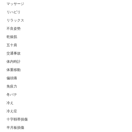
マッサージ
リハビリ
リラックス
不良姿勢
乾燥肌
五十肩
交通事故
体内時計
体重移動
偏頭痛
免疫力
冬バテ
冷え
冷え症
十字靱帯損傷
半月板損傷