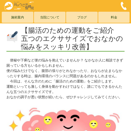
こしがや月のうさぎ整骨院
0
メールでのお問合わせこちら
お気軽にご連絡ください
施術案内
当院について
ブログ
料金
【腸活のための運動をご紹介
五つのエクササイズでおなかの
悩みをスッキリ改善】
便秘や下痢など便の悩みを抱えていませんか？ なかなか人に相談できず
困っている方もいるかもしれません。
便の悩みだけでなく、腹部の張りがとれなかったり、おならが止まらなか
ったりする時は、腸内環境のバランスに問題があるのかもしれません。
今回は、そんな方のために「腸活のための運動」をご紹介します。
運動といっても激しく身体を動かすわけではなく、誰にでもできるかんた
んな五つのエクササイズです。
おなかの調子が悪い状態が続いたら、ぜひチャレンジしてみてください。