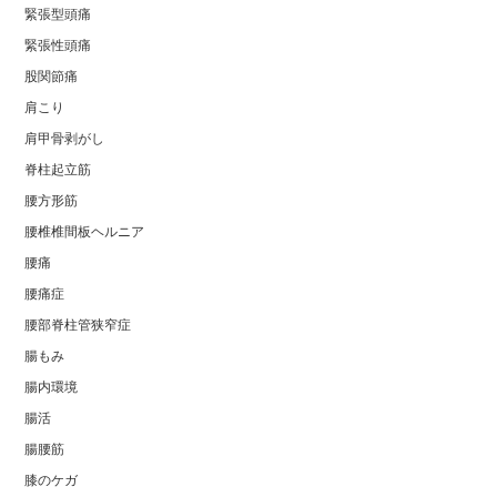
緊張型頭痛
緊張性頭痛
股関節痛
肩こり
肩甲骨剥がし
脊柱起立筋
腰方形筋
腰椎椎間板ヘルニア
腰痛
腰痛症
腰部脊柱管狭窄症
腸もみ
腸内環境
腸活
腸腰筋
膝のケガ