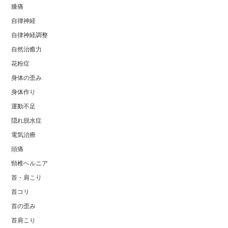
膝痛
自律神経
自律神経調整
自然治癒力
花粉症
身体の歪み
身体作り
運動不足
隠れ脱水症
電気治療
頭痛
頸椎ヘルニア
首・肩こり
首コリ
首の歪み
首肩こり