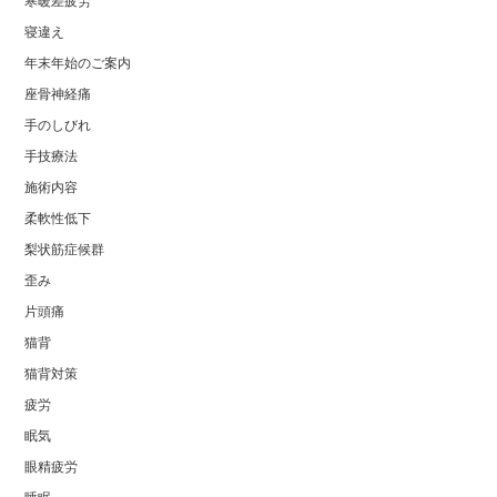
寒暖差疲労
寝違え
年末年始のご案内
座骨神経痛
手のしびれ
手技療法
施術内容
柔軟性低下
梨状筋症候群
歪み
片頭痛
猫背
猫背対策
疲労
眠気
眼精疲労