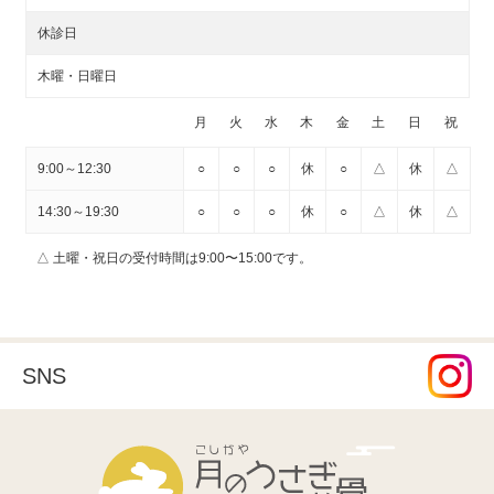
休診日
木曜・日曜日
月
火
水
木
金
土
日
祝
9:00～12:30
○
○
○
休
○
△
休
△
14:30～19:30
○
○
○
休
○
△
休
△
△ 土曜・祝日の受付時間は9:00〜15:00です。
SNS
こしがや月