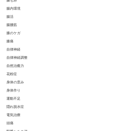
腸もみ
腸内環境
腸活
腸腰筋
膝のケガ
膝痛
自律神経
自律神経調整
自然治癒力
花粉症
身体の歪み
身体作り
運動不足
隠れ脱水症
電気治療
頭痛