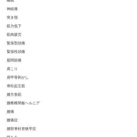
睡眠
神経痛
突き指
筋力低下
筋肉疲労
緊張型頭痛
緊張性頭痛
股関節痛
肩こり
肩甲骨剥がし
脊柱起立筋
腰方形筋
腰椎椎間板ヘルニア
腰痛
腰痛症
腰部脊柱管狭窄症