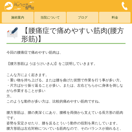
こしがや月のうさぎ整骨院
0
メールでのお問合わせこちら
お気軽にご連絡ください
施術案内
当院について
ブログ
料金
【腰痛症で痛めやすい筋肉(腰方
形筋)】
今回の腰痛症で痛めやすい筋肉は、
【腰方形筋(ようほうけいきん)】をご説明していきます。
こんな方によく起きます。
・重い物を持ち上げる。または腰を曲げた状態で作業を行う事が多い方。
・片方ばかり振り返ることが多い。または、左右どちらかに身体を倒しな
がら作業することが多い
方。
このような動作が多い方は、比較的痛めやすい筋肉ですね。
腰方形筋は、腰の奥深くにあり、腰椎を両側から支えている長方形の筋肉
です。
姿勢を安定させたり、腰を反るとういう動作の役割を果たしています。
腰方形筋は左右対称についている筋肉なので、そのバランスが崩れると、