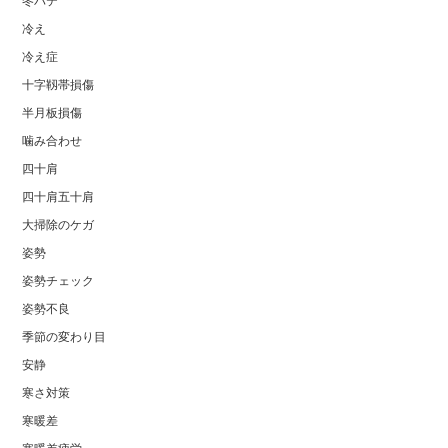
冬バテ
冷え
冷え症
十字靱帯損傷
半月板損傷
噛み合わせ
四十肩
四十肩五十肩
大掃除のケガ
姿勢
姿勢チェック
姿勢不良
季節の変わり目
安静
寒さ対策
寒暖差